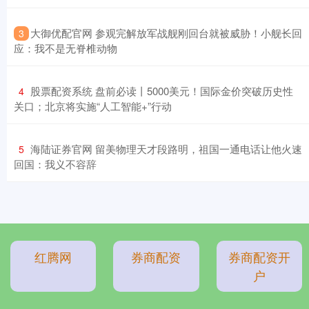
​大御优配官网 参观完解放军战舰刚回台就被威胁！小舰长回
3
应：我不是无脊椎动物
​股票配资系统 盘前必读丨5000美元！国际金价突破历史性
4
关口；北京将实施“人工智能+”行动
​海陆证券官网 留美物理天才段路明，祖国一通电话让他火速
5
回国：我义不容辞
红腾网
券商配资
券商配资开
户