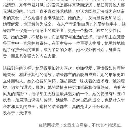
很清楚，东华帝君对凤九的爱意是那样真挚而深沉，是任何其他人都
无法比拟的。洁绿一直不喜欢强求感情，她认为既然无法成为东华帝
君的真爱，那么她也不会继续坚持。她的放手，反而显得更加洒脱，
她理解爱，也理解何为成全。 在东华帝君和白凤九的爱情故事中，洁
绿郡主不仅是一个情感上的成全者，更是一个坚强、独立的女性代
表。她的放弃，不是软弱，而是理智与通透的选择。洁绿郡主在梵音
谷王室中一直承担着责任，在王室失去一位重要人物后，她勇敢地挑
起了保护子民的重担，成为了新的女君。她不仅外貌出众，身世高
贵，而且具备强大的内在力量。
洁绿郡主的选择让她显得更加讨人喜欢，她懂得爱，更懂得如何理智
地去爱。相比于其他的情敌，洁绿郡主的洒脱与成熟让她的形象更加
立体而动人。她的心智和胸怀，远超那些一味执着的追求者。她的理
智、独立与通透，最终让她的爱情变得更加崇高和值得尊敬。 在所有
凤九的情敌中，洁绿郡主无疑是最具魅力的一个。她的爱没有纠缠和
执着，却展现出深沉与智慧。她放手，是对自己的成全，也是对东华
帝君和凤九的成全，这样的洁绿郡主，真的是让人十分钦佩。
发布于：天津市
红腾网提示：文章来自网络，不代表本站观点。