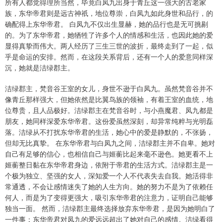
所有人都觉得理所当然，毕竟白凤九出身于青丘这一强大的古老家
族，东华帝君则是远古神祇，地位尊崇，白凤九如此身世和品行，的
确配得上东华帝君。 白凤九不仅出生显赫，她的品行也是无可挑剔
的。为了东华帝君，她牺牲了许多个人的情感和生活，也因此她的爱
显得真挚而伟大。两人经历了三生三世的波折，最终走到了一起，似
乎是命运的安排。然而，在这段关系背后，还有一个人的爱意同样深
沉，她就是洁绿郡主。
洁绿郡主，梵音谷王室的女儿，身世不逊于白凤九。虽然梵音谷并不
像青丘那样强大，但她依然是比翼鸟族的领袖，有着王室的血统，地
位尊贵，且人品极好。洁绿郡主在梵音谷时，与小燕魔君、凤九都是
朋友，她同样深爱东华帝君。这份爱虽然深刻，却异常纯粹与光明磊
落。洁绿从不打扰东华帝君的生活，她心中的爱是静默的，不张扬，
但却无比真挚。 在东华帝君与白凤九之间，洁绿郡主并不自卑。她对
自己有足够的信心，也相信自己与姬蘅比起来毫不逊色。她更看不上
姬蘅整日黏在东华帝君身边，依附于帝君的生活方式。洁绿郡主是一
个极为独立、坚强的女人，深知爱一个人不代表失去自我。她活得非
常通透，不会让感情迷失了她的人生方向。她的努力不是为了依赖任
何人，而是为了变得更强大，吸引东华帝君的注意力，证明自己能够
独当一面。 然而，洁绿郡主最终选择放弃东华帝君，是因为她明白了
一件事：东华帝君对凤九的爱远远超出了她对自己的感情。洁绿看得