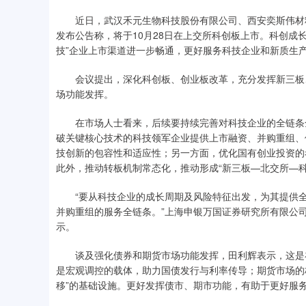
近日，武汉禾元生物科技股份有限公司、西安奕斯伟材料
发布公告称，将于10月28日在上交所科创板上市。科创成长
技”企业上市渠道进一步畅通，更好服务科技企业和新质生
会议提出，深化科创板、创业板改革，充分发挥新三板、
场功能发挥。
在市场人士看来，后续要持续完善对科技企业的全链条全
破关键核心技术的科技领军企业提供上市融资、并购重组、
技创新的包容性和适应性；另一方面，优化国有创业投资的
此外，推动转板机制常态化，推动形成“新三板—北交所—科
“要从科技企业的成长周期及风险特征出发，为其提供全
并购重组的服务全链条。”上海申银万国证券研究所有限公
示。
谈及强化债券和期货市场功能发挥，田利辉表示，这是补
是宏观调控的载体，助力国债发行与利率传导；期货市场的核
移”的基础设施。更好发挥债市、期市功能，有助于更好服