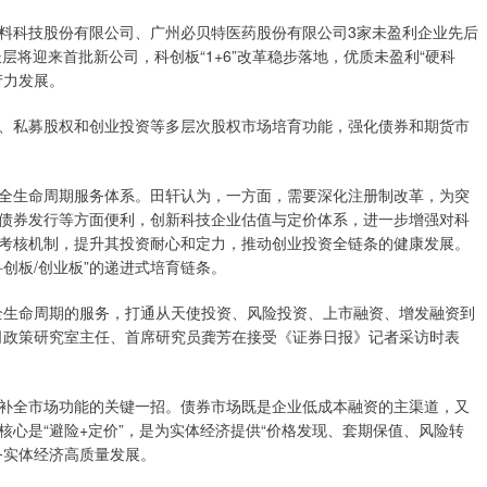
科技股份有限公司、广州必贝特医药股份有限公司3家未盈利企业先后
层将迎来首批新公司，科创板“1+6”改革稳步落地，优质未盈利“硬科
产力发展。
私募股权和创业投资等多层次股权市场培育功能，强化债券和期货市
生命周期服务体系。田轩认为，一方面，需要深化注册制改革，为突
债券发行等方面便利，创新科技企业估值与定价体系，进一步增强对科
考核机制，提升其投资耐心和定力，推动创业投资全链条的健康发展。
创板/创业板”的递进式培育链条。
生命周期的服务，打通从天使投资、风险投资、上市融资、增发融资到
司政策研究室主任、首席研究员龚芳在接受《证券日报》记者采访时表
全市场功能的关键一招。债券市场既是企业低成本融资的主渠道，又
心是“避险+定价”，是为实体经济提供“价格发现、套期保值、风险转
务实体经济高质量发展。