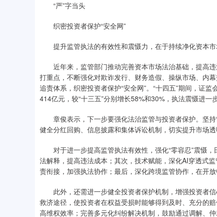
“严”字当头
织密投资者保护“安全网”
提升监管执法的有效性和震慑力，在于持续净化资本市
近年来，监管部门推动完善资本市场法治基础，提高违法
打重点，不断强化对欺诈发行、财务造假、操纵市场、内幕
追责体系，织密投资者保护“安全网”。“十四五”期间，证监
414亿元，较“十三五”分别增长58%和30%，执法震慑进一
章俊表示，下一步要强化法治监管与投资者保护。坚持“零
健全分红回购、信息披露和集体诉讼机制，切实提升市场透
对于进一步提高监管执法有效性，强化“零容忍”震慑，
法解释，提高违法成本；其次，技术赋能，深化AI穿透式监
责衔接，加强执法协作；最后，深化跨境监管协作，在开放
此外，还需进一步健全投资者保护机制，增强投资者信心
救济途径，使投资者在权益受损时能够得到及时、充分的赔
高维权效率；完善多元化纠纷解决机制，鼓励通过调解、仲