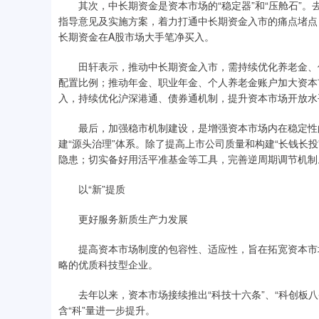
其次，中长期资金是资本市场的“稳定器”和“压舱石”。
指导意见及实施方案，着力打通中长期资金入市的痛点堵点
长期资金在A股市场大手笔净买入。
田轩表示，推动中长期资金入市，需持续优化养老金、保
配置比例；推动年金、职业年金、个人养老金账户加大资本
入，持续优化沪深港通、债券通机制，提升资本市场开放水
最后，加强稳市机制建设，是增强资本市场内在稳定性的
建“源头治理”体系。除了提高上市公司质量和构建“长钱长
隐患；切实备好用活平准基金等工具，完善逆周期调节机制
以“新”提质
更好服务新质生产力发展
提高资本市场制度的包容性、适应性，旨在拓宽资本市场
略的优质科技型企业。
去年以来，资本市场接续推出“科技十六条”、“科创板八条”
含“科”量进一步提升。