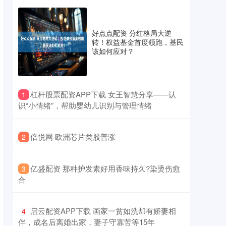
好点点配资 分红格局大逆
转！权益基金首度领跑，基民
该如何应对？
​杠杆股票配资APP下载 女王智慧分享——认
1
识“小情绪”，帮助婴幼儿识别与管理情绪
​倍悦网 欧洲芯片类股普涨
2
​亿盛配资 那种护发素好用香味持久?染烫伤愈
3
合
​启云配资APP下载 画家一贫如洗却有娇妻相
4
伴，成名后离婚出家，妻子守寡苦等15年