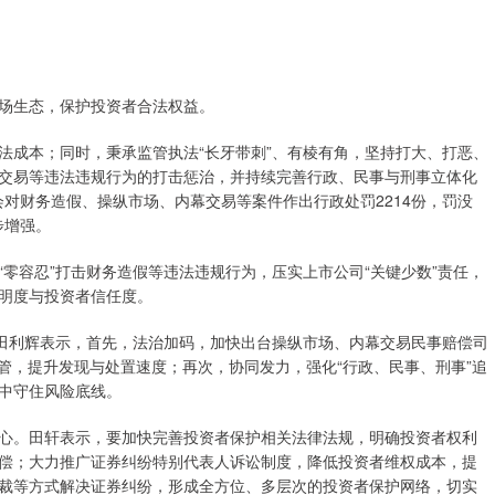
场生态，保护投资者合法权益。
成本；同时，秉承监管执法“长牙带刺”、有棱有角，坚持打大、打恶、
交易等违法违规行为的打击惩治，并持续完善行政、民事与刑事立体化
会对财务造假、操纵市场、内幕交易等案件作出行政处罚2214份，罚没
步增强。
容忍”打击财务造假等违法违规行为，压实上市公司“关键少数”责任，
明度与投资者信任度。
田利辉表示，首先，法治加码，加快出台操纵市场、内幕交易民事赔偿司
管，提升发现与处置速度；再次，协同发力，强化“行政、民事、刑事”追
中守住风险底线。
。田轩表示，要加快完善投资者保护相关法律法规，明确投资者权利
偿；大力推广证券纠纷特别代表人诉讼制度，降低投资者维权成本，提
裁等方式解决证券纠纷，形成全方位、多层次的投资者保护网络，切实