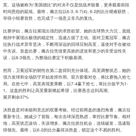
芙。这场被称为“美国德比”的对决不仅是技战术较量，更承载着前段
时间恩怨的延续。最终，佩古拉以6-3, 6-7(4), 6-2的比分艰难获胜，
夺得小组赛首胜，也完成了一场意义非凡的复仇。
比赛伊始，佩古拉展现出强烈的求胜欲望。她的击球势大力沉，底线
相持中展现出极强的稳定性，迅速占据了主动。面对卫冕冠军，佩古
拉执行战术异常坚决，不断用深远的回球压制高芙，逼使对手在被动
中失误。首盘比赛，佩古拉凭借更高效的进攻和更少的非受迫性失
误，以6-3领先，为整场比赛定下积极基调。
然而，卫冕冠军的韧性在第二盘得到充分体现。高芙调整状态，她的
强力发球和全场防守开始发挥作用。双方胶着对垒，将比赛拖入抢七
局。在抢七中，高芙表现更果断，以7-4赢下抢七，将比分扳平为1-
1。这盘的胜利让高芙重新燃起希望，比赛悬念达到高潮。
展开剩余37%
决胜盘是对体能和意志的双重考验。经过前两盘的激烈角逐，佩古拉
重新专注。她减少了冒险，每次击球深思熟虑，掌控比赛节奏。相对
地，高芙状态波动，失误增多。佩古拉抓住机会，连续破发，迅速取
得领先。最终，以6-2的比分赢得决胜盘，锁定这个不易的胜利。