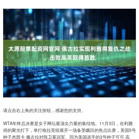
请点击右上角的关注按钮，感谢您的支持。
WTA年终总决赛是女子网坛最顶尖力量的集结地。11月3日，在利雅
得的聚光灯下，单打格拉芙组展开一场备受瞩目的焦点比赛，美国5号
种子杰西卡·佩古拉对阵卫冕冠军、同为美国选手的3号种子可可·高