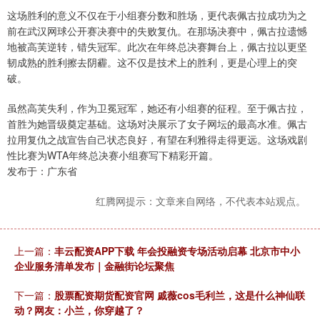
这场胜利的意义不仅在于小组赛分数和胜场，更代表佩古拉成功为之
前在武汉网球公开赛决赛中的失败复仇。在那场决赛中，佩古拉遗憾
地被高芙逆转，错失冠军。此次在年终总决赛舞台上，佩古拉以更坚
韧成熟的胜利擦去阴霾。这不仅是技术上的胜利，更是心理上的突
破。
虽然高芙失利，作为卫冕冠军，她还有小组赛的征程。至于佩古拉，
首胜为她晋级奠定基础。这场对决展示了女子网坛的最高水准。佩古
拉用复仇之战宣告自己状态良好，有望在利雅得走得更远。这场戏剧
性比赛为WTA年终总决赛小组赛写下精彩开篇。
发布于：广东省
红腾网提示：文章来自网络，不代表本站观点。
上一篇：
丰云配资APP下载 年会投融资专场活动启幕 北京市中小
企业服务清单发布｜金融街论坛聚焦
下一篇：
股票配资期货配资官网 戚薇cos毛利兰，这是什么神仙联
动？网友：小兰，你穿越了？