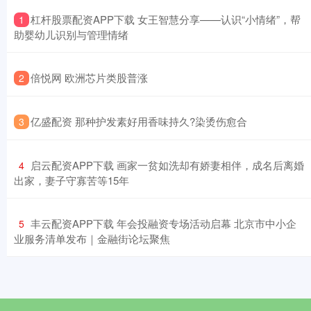
​杠杆股票配资APP下载 女王智慧分享——认识“小情绪”，帮
1
助婴幼儿识别与管理情绪
​倍悦网 欧洲芯片类股普涨
2
​亿盛配资 那种护发素好用香味持久?染烫伤愈合
3
​启云配资APP下载 画家一贫如洗却有娇妻相伴，成名后离婚
4
出家，妻子守寡苦等15年
​丰云配资APP下载 年会投融资专场活动启幕 北京市中小企
5
业服务清单发布｜金融街论坛聚焦