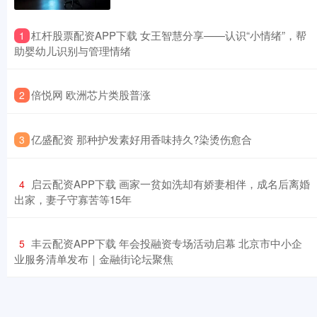
​杠杆股票配资APP下载 女王智慧分享——认识“小情绪”，帮
1
助婴幼儿识别与管理情绪
​倍悦网 欧洲芯片类股普涨
2
​亿盛配资 那种护发素好用香味持久?染烫伤愈合
3
​启云配资APP下载 画家一贫如洗却有娇妻相伴，成名后离婚
4
出家，妻子守寡苦等15年
​丰云配资APP下载 年会投融资专场活动启幕 北京市中小企
5
业服务清单发布｜金融街论坛聚焦