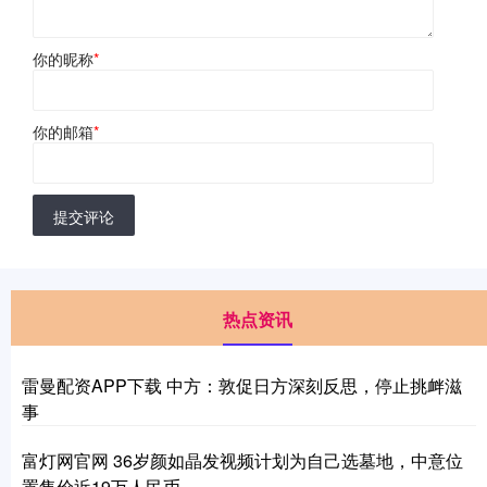
你的昵称
*
你的邮箱
*
提交评论
热点资讯
雷曼配资APP下载 中方：敦促日方深刻反思，停止挑衅滋
事
富灯网官网 36岁颜如晶发视频计划为自己选墓地，中意位
置售价近19万人民币